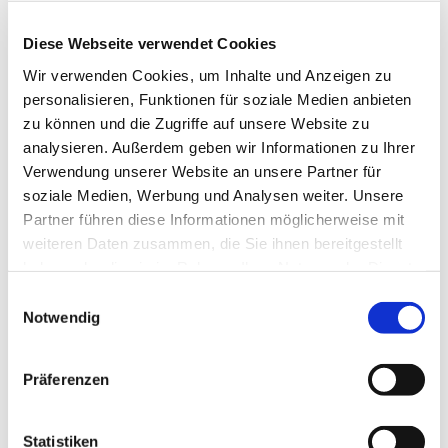
Diese Webseite verwendet Cookies
Wir verwenden Cookies, um Inhalte und Anzeigen zu
personalisieren, Funktionen für soziale Medien anbieten
zu können und die Zugriffe auf unsere Website zu
analysieren. Außerdem geben wir Informationen zu Ihrer
Verwendung unserer Website an unsere Partner für
soziale Medien, Werbung und Analysen weiter. Unsere
Partner führen diese Informationen möglicherweise mit
weiteren Daten zusammen, die Sie ihnen bereitgestellt
haben oder die sie im Rahmen Ihrer Nutzung der Dienste
Alle Stars haben mal
gesammelt haben.
Einwilligungsauswahl
Notwendig
angefangen...
Präferenzen
Wir freuen uns über jeden, der sich an der Gitarre
versuchen will.
Eine Altersbegrenzung gibt es nicht.
Statistiken